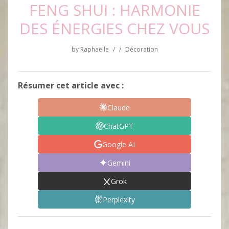
FENG SHUI : HARMONIE
DES ÉNERGIES CHEZ VOUS
by
Raphaëlle
/
/
Décoration
Résumer cet article avec :
Claude
ChatGPT
Google AI
Gemini
Grok
Perplexity