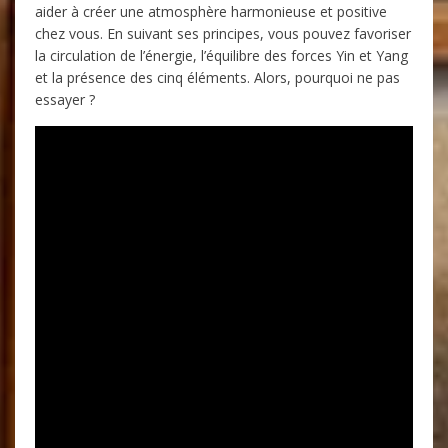
aider à créer une atmosphère harmonieuse et positive
chez vous. En suivant ses principes, vous pouvez favoriser
la circulation de l’énergie, l’équilibre des forces Yin et Yang
et la présence des cinq éléments. Alors, pourquoi ne pas
essayer ?