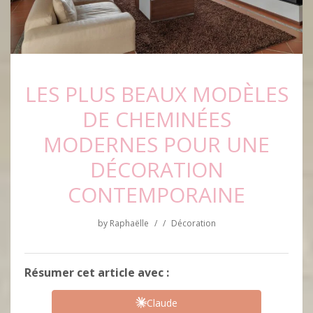
LES PLUS BEAUX MODÈLES
DE CHEMINÉES
MODERNES POUR UNE
DÉCORATION
CONTEMPORAINE
by
Raphaëlle
/
/
Décoration
Résumer cet article avec :
Claude