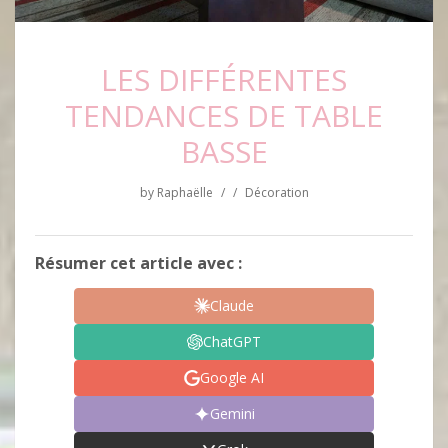
LES DIFFÉRENTES
TENDANCES DE TABLE
BASSE
by
Raphaëlle
/
/
Décoration
Résumer cet article avec :
Claude
ChatGPT
Google AI
Gemini