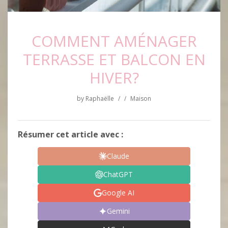
COMMENT AMÉNAGER
TERRASSE ET BALCON EN
HIVER?
by
Raphaëlle
/
/
Maison
Résumer cet article avec :
Claude
ChatGPT
Google AI
Gemini