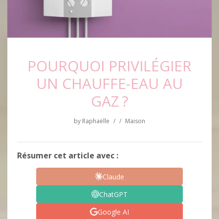
POURQUOI PRIVILÉGIER
UN CHAUFFE-EAU AU
GAZ ?
by
Raphaëlle
/
/
Maison
Résumer cet article avec :
Claude
ChatGPT
Google AI