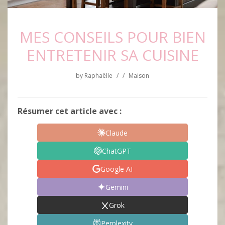
MES CONSEILS POUR BIEN
ENTRETENIR SA CUISINE
by
Raphaëlle
/
/
Maison
Résumer cet article avec :
Claude
ChatGPT
Google AI
Gemini
Grok
Perplexity